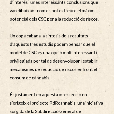
d’interès i unes interessants conclusions que
van dibuixant com es pot extreure el màxim
potencial dels CSC per a la reducció de riscos.
Un cop acabada la síntesis dels resultats
d’aquests tres estudis podem pensar que el
model de CSC és una opció molt interessant i
privilegiada per tal de desenvolupar i establir
mecanismes de reducció de riscos enfront el
consum de cànnabis.
És justament en aquesta intersecció on
s’erigeix el projecte RdRcannabis, una iniciativa
sorgida de la Subdirecció General de