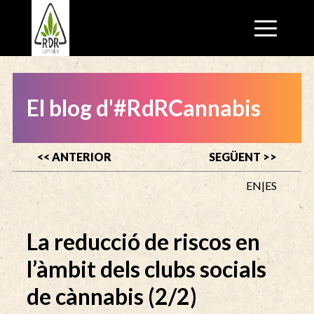
El blog d'#RdRCannabis
<< ANTERIOR
SEGÜENT >>
EN
|
ES
La reducció de riscos en
l’àmbit dels clubs socials
de cànnabis (2/2)