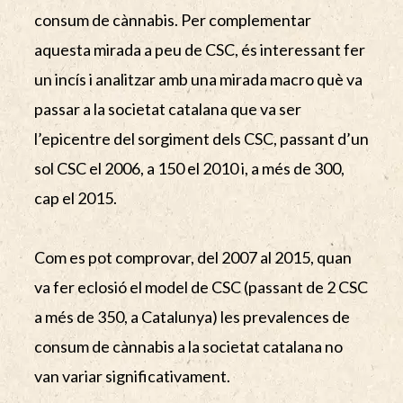
consum de cànnabis. Per complementar
aquesta mirada a peu de CSC, és interessant fer
un incís i analitzar amb una mirada macro què va
passar a la societat catalana que va ser
l’epicentre del sorgiment dels CSC, passant d’un
sol CSC el 2006, a 150 el 2010 i, a més de 300,
cap el 2015.
Com es pot comprovar, del 2007 al 2015, quan
va fer eclosió el model de CSC (passant de 2 CSC
a més de 350, a Catalunya) les prevalences de
consum de cànnabis a la societat catalana no
van variar significativament.