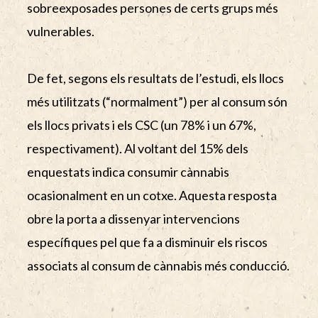
sobreexposades persones de certs grups més
vulnerables.
De fet, segons els resultats de l’estudi, els llocs
més utilitzats (“normalment”) per al consum són
els llocs privats i els CSC (un 78% i un 67%,
respectivament). Al voltant del 15% dels
enquestats indica consumir cànnabis
ocasionalment en un cotxe. Aquesta resposta
obre la porta a dissenyar intervencions
específiques pel que fa a disminuir els riscos
associats al consum de cànnabis més conducció.