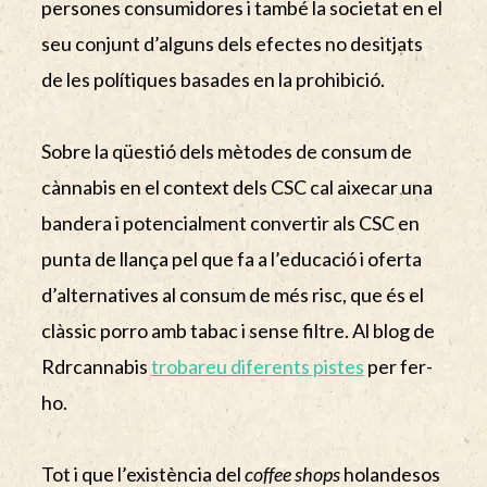
persones consumidores i també la societat en el
seu conjunt d’alguns dels efectes no desitjats
de les polítiques basades en la prohibició.
Sobre la qüestió dels mètodes de consum de
cànnabis en el context dels CSC cal aixecar una
bandera i potencialment convertir als CSC en
punta de llança pel que fa a l’educació i oferta
d’alternatives al consum de més risc, que és el
clàssic porro amb tabac i sense filtre. Al blog de
Rdrcannabis
trobareu diferents pistes
per fer-
ho.
Tot i que l’existència del
coffee shops
holandesos