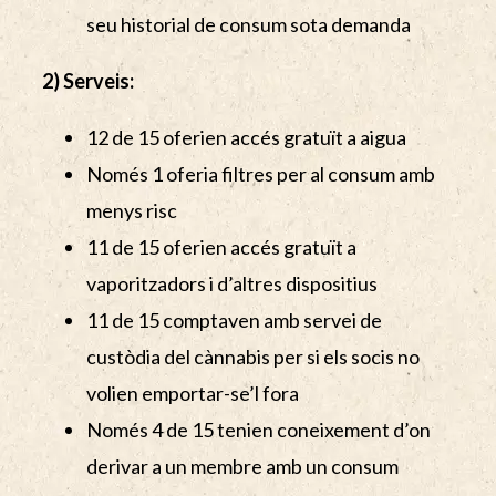
seu historial de consum sota demanda
2) Serveis:
12 de 15 oferien accés gratuït a aigua
Només 1 oferia filtres per al consum amb
menys risc
11 de 15 oferien accés gratuït a
vaporitzadors i d’altres dispositius
11 de 15 comptaven amb servei de
custòdia del cànnabis per si els socis no
volien emportar-se’l fora
Només 4 de 15 tenien coneixement d’on
derivar a un membre amb un consum