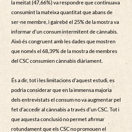
la meitat (47,66%) va respondre que continuava
consumint la mateixa quantitat que abans de
ser-ne membre, i gairebé el 25% de la mostra va
informar d’un consum intermitent de cànnabis.
Això és congruent amb les dades que mostren
que només el 68,39% de la mostra de membres
del CSC consumien cànnabis diàriament.
És a dir, tot i les limitacions d’aquest estudi, es
podria considerar que en la immensa majoria
dels entrevistats el consum no va augmentar pel
fet d’accedir al cànnabis a través d’un CSC. Tot i
que aquesta conclusió no permet afirmar
rotundament que els CSC no promouen el