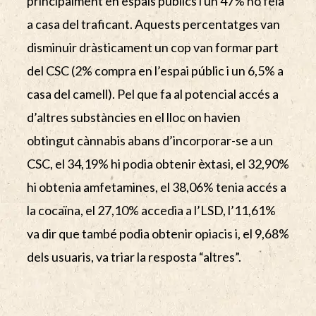
principalment en espais públics i un 47% ho feia
a casa del traficant. Aquests percentatges van
disminuir dràsticament un cop van formar part
del CSC (2% compra en l’espai públic i un 6,5% a
casa del camell). Pel que fa al potencial accés a
d’altres substàncies en el lloc on havien
obtingut cànnabis abans d’incorporar-se a un
CSC, el 34,19% hi podia obtenir èxtasi, el 32,90%
hi obtenia amfetamines, el 38,06% tenia accés a
la cocaïna, el 27,10% accedia a l’LSD, l’11,61%
va dir que també podia obtenir opiacis i, el 9,68%
dels usuaris, va triar la resposta “altres”.