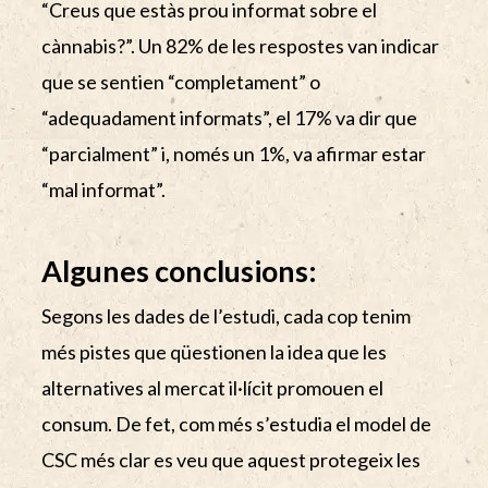
“Creus que estàs prou informat sobre el
cànnabis?”. Un 82% de les respostes van indicar
que se sentien “completament” o
“adequadament informats”, el 17% va dir que
“parcialment” i, només un 1%, va afirmar estar
“mal informat”.
Algunes conclusions:
Segons les dades de l’estudi, cada cop tenim
més pistes que qüestionen la idea que les
alternatives al mercat il·lícit promouen el
consum. De fet, com més s’estudia el model de
CSC més clar es veu que aquest protegeix les