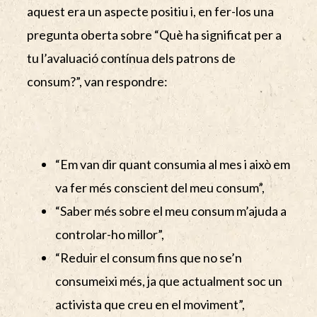
aquest era un aspecte positiu i, en fer-los una
pregunta oberta sobre “Què ha significat per a
tu l’avaluació contínua dels patrons de
consum?”, van respondre:
“Em van dir quant consumia al mes i això em
va fer més conscient del meu consum”,
“Saber més sobre el meu consum m’ajuda a
controlar-ho millor”,
“Reduir el consum fins que no se’n
consumeixi més, ja que actualment soc un
activista que creu en el moviment”,