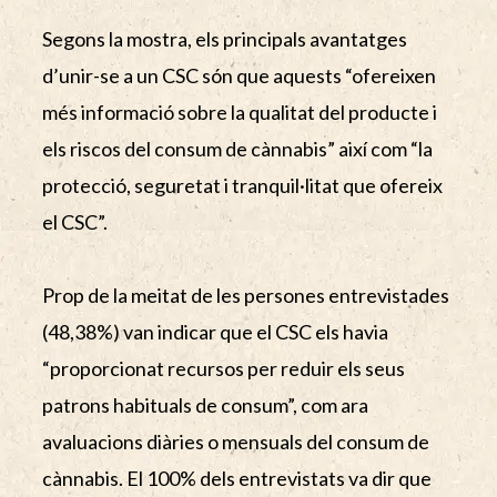
Segons la mostra, els principals avantatges
d’unir-se a un CSC són que aquests “ofereixen
més informació sobre la qualitat del producte i
els riscos del consum de cànnabis” així com “la
protecció, seguretat i tranquil·litat que ofereix
el CSC”.
Prop de la meitat de les persones entrevistades
(48,38%) van indicar que el CSC els havia
“proporcionat recursos per reduir els seus
patrons habituals de consum”, com ara
avaluacions diàries o mensuals del consum de
cànnabis. El 100% dels entrevistats va dir que