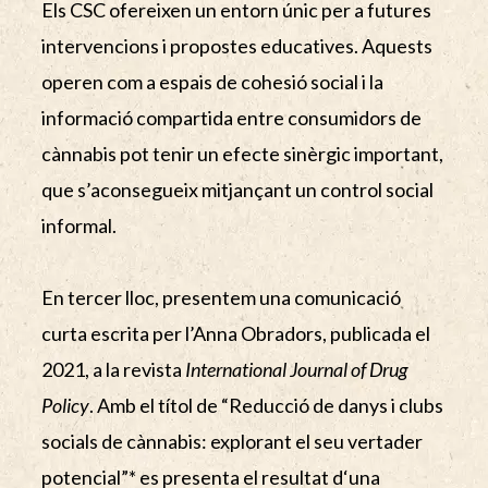
Els CSC ofereixen un entorn únic per a futures
intervencions i propostes educatives. Aquests
operen com a espais de cohesió social i la
informació compartida entre consumidors de
cànnabis pot tenir un efecte sinèrgic important,
que s’aconsegueix mitjançant un control social
informal.
En tercer lloc, presentem una comunicació
curta escrita per l’Anna Obradors, publicada el
2021, a la revista
International Journal of Drug
Policy
. Amb el títol de “Reducció de danys i clubs
socials de cànnabis: explorant el seu vertader
potencial”* es presenta el resultat d‘una