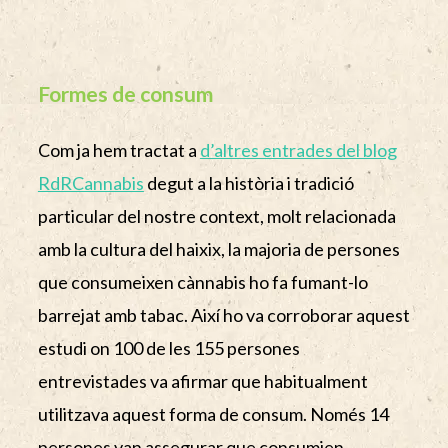
Formes de consum
Com ja hem tractat a
d’altres entrades del blog
RdRCannabis
degut a la història i tradició
particular del nostre context, molt relacionada
amb la cultura del haixix, la majoria de persones
que consumeixen cànnabis ho fa fumant-lo
barrejat amb tabac. Així ho va corroborar aquest
estudi on 100 de les 155 persones
entrevistades va afirmar que habitualment
utilitzava aquest forma de consum. Només 14
persones van assegurar que consumien