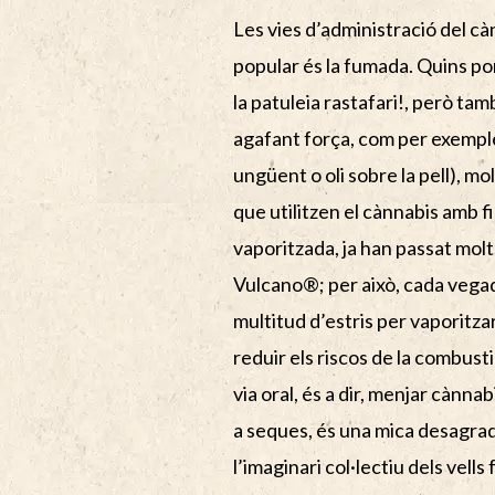
Les vies d’administració del cà
popular és la fumada. Quins po
la patuleia rastafari!, però tam
agafant força, com per exemple,
ungüent o oli sobre la pell), m
que utilitzen el cànnabis amb f
vaporitzada, ja han passat molt
Vulcano®; per això, cada vegad
multitud d’estris per vaporitzar 
reduir els riscos de la combusti
via oral, és a dir, menjar cànna
a seques, és una mica desagradab
l’imaginari col·lectiu dels vell