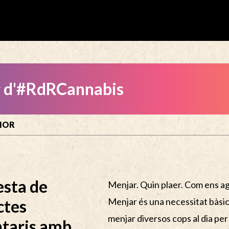
g d'#RdRCannabis
RIOR
esta de
Menjar. Quin plaer. Com ens ag
Menjar és una necessitat bàsic
ctes
menjar diversos cops al dia pe
ntaris amb