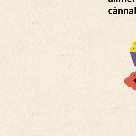
cànna