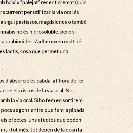
mb haixix “palejat” recent cremat (quin
current per utilitzar la via oral és
 ja sigui pastissos, magdalenes o també
nnabis no és hidrosoluble, però sí
ls cannabinoides s’adhereixen molt bé
tes lactis, cosa que permet una
mps d’absorció és cabdal a l’hora de fer
-ne els riscos de la via oral. No
mb la via oral. Si ho fem en sortirem
a pocs segons entre que fem la pipada
 els efectes, uns efectes que poden
ns i tot més, tot depèn de la dosi i la