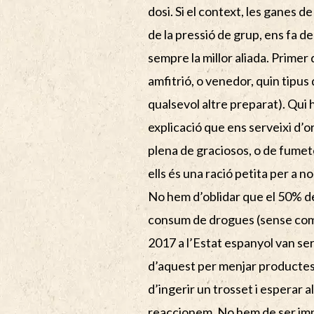
dosi. Si el context, les ganes d
de la pressió de grup, ens fa d
sempre la millor aliada. Primer
amfitrió, o venedor, quin tipus 
qualsevol altre preparat). Qui 
explicació que ens serveixi d’o
plena de graciosos, o de fumet
ells és una ració petita per a no
No hem d’oblidar que el 50% de
consum de drogues (sense comp
2017 a l’Estat espanyol van se
d’aquest per menjar productes
d’ingerir un trosset i esperar
reaccionem. No hem de ser impa