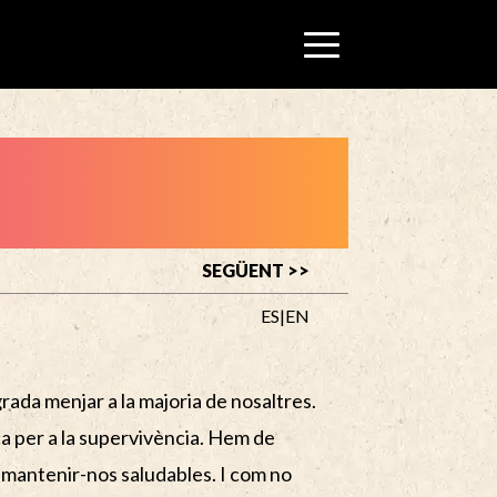
SEGÜENT >>
ES
|
EN
rada menjar a la majoria de nosaltres.
a per a la supervivència. Hem de
r mantenir-nos saludables. I com no