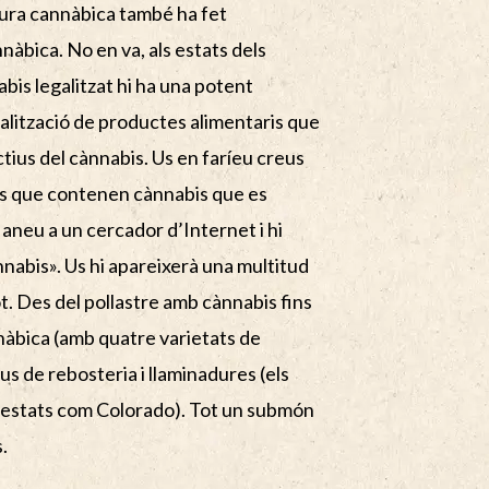
ltura cannàbica també ha fet
àbica. No en va, als estats dels
bis legalitzat hi ha una potent
ialització de productes alimentaris que
tius del cànnabis. Us en faríeu creus
les que contenen cànnabis que es
aneu a un cercador d’Internet i hi
nnabis». Us hi apareixerà una multitud
t. Des del pollastre amb cànnabis fins
nnàbica (amb quatre varietats de
us de rebosteria i llaminadures (els
 estats com Colorado). Tot un submón
.