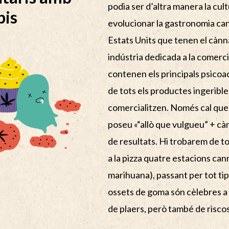
podia ser d’altra manera la cu
bis
evolucionar la gastronomia cann
Estats Units que tenen el cànna
indústria dedicada a la comerc
contenen els principals psicoac
de tots els productes ingerib
comercialitzen. Només cal que 
poseu «“allò que vulgueu” + cà
de resultats. Hi trobarem de to
a la pizza quatre estacions ca
marihuana), passant per tot tip
ossets de goma són cèlebres a
de plaers, però també de riscos