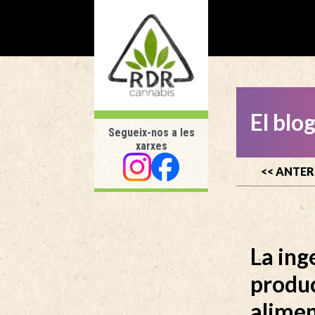
El blo
Segueix-nos a les
xarxes
<< ANTE
La ing
produ
alime