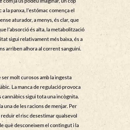
e com ja us podeu imaginar, un cop
c a la panxa, l’estómac comença el
ense aturador, a menys, és clar, que
ue l’absorció és alta, la metabolització
itat sigui relativament més baixa, és a
ns arriben alhora al corrent sanguini.
 ser molt curosos amb la ingesta
àbic. La manca de regulació provoca
 cannàbics sigui tota una incògnita.
 una de les racions de menjar. Per
 reduir el risc desestimar qualsevol
e què desconeixem el contingut i la