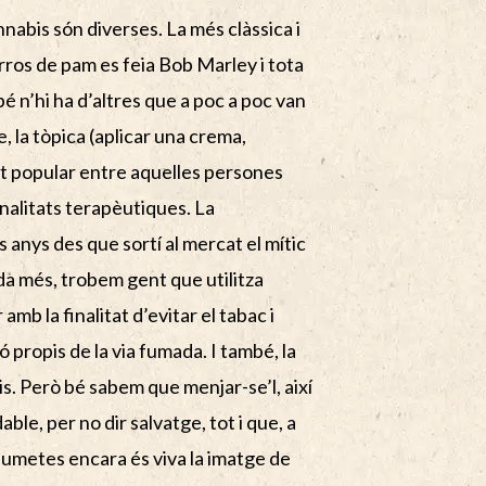
nnabis són diverses. La més clàssica i
rros de pam es feia Bob Marley i tota
bé n’hi ha d’altres que a poc a poc van
 la tòpica (aplicar una crema,
olt popular entre aquelles persones
inalitats terapèutiques. La
s anys des que sortí al mercat el mític
a més, trobem gent que utilitza
amb la finalitat d’evitar el tabac i
ó propis de la via fumada. I també, la
bis. Però bé sabem que menjar-se’l, així
le, per no dir salvatge, tot i que, a
s fumetes encara és viva la imatge de