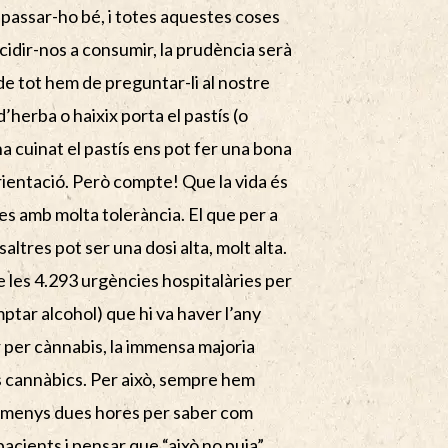
e passar-ho bé, i totes aquestes coses
ecidir-nos a consumir, la prudència serà
 de tot hem de preguntar-li al nostre
d’herba o haixix porta el pastís (o
ha cuinat el pastís ens pot fer una bona
rientació. Però compte! Que la vida és
es amb molta tolerància. El que per a
saltres pot ser una dosi alta, molt alta.
 les 4.293 urgències hospitalàries per
tar alcohol) que hi va haver l’any
r per cànnabis, la immensa majoria
 cannàbics. Per això, sempre hem
 almenys dues hores per saber com
cients i pensar que “això no puja”