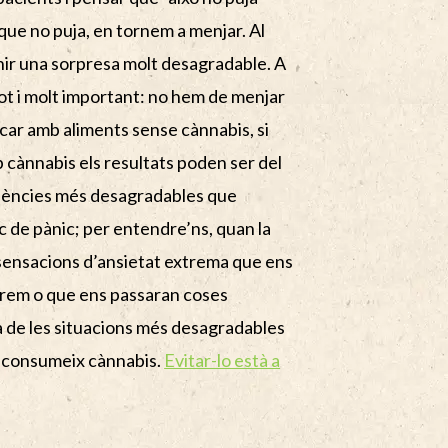
que no puja, en tornem a menjar. Al
nir una sorpresa molt desagradable. A
etot i molt important: no hem de menjar
car amb aliments sense cànnabis, si
cànnabis els resultats poden ser del
qüències més desagradables que
 de pànic; per entendre’ns, quan la
 sensacions d’ansietat extrema que ens
rem o que ens passaran coses
 de les situacions més desagradables
e consumeix cànnabis.
Evitar-lo està a