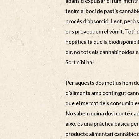
abans d’expulsar el fum, mentr
tenim el bocí de pastís cannàbi
procés d’absorció. Lent, però s
ens provoquem el vòmit. Tot i q
hepàtica fa que la biodisponibil
dir, no tots els cannabinoides e
Sort n’hi ha!
Per aquests dos motius hem de
d’aliments amb contingut cann
que el mercat dels consumibles
No sabem quina dosi conté cada
això, és una pràctica bàsica per
producte alimentari cannàbic d