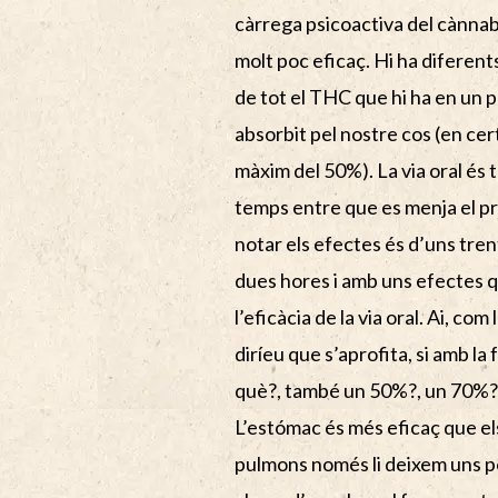
càrrega psicoactiva del cànnab
molt poc eficaç. Hi ha diferent
de tot el THC que hi ha en un 
absorbit pel nostre cos (en cer
màxim del 50%). La via oral és 
temps entre que es menja el p
notar els efectes és d’uns trent
dues hores i amb uns efectes q
l’eficàcia de la via oral. Ai, co
diríeu que s’aprofita, si amb l
què?, també un 50%?, un 70%?.
L’estómac és més eficaç que els
pulmons només li deixem uns 