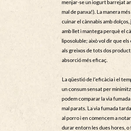
menjar-se un iogurt barrejat a
mal de panxa!). La manera més re
cuinar el cànnabis amb dolços,
amb llet i mantega perquè el cà
liposoluble; això vol dir que e
als greixos de tots dos produc
absorció més eficaç.
La qüestió de l’eficàcia i el te
un consum sensat per minimitzar
podem comparar la via fumada a
mal parats. La via fumada tard
al porro i en comencem a notar
durar entorn les dues hores, o fi