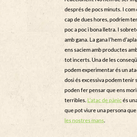
després de pocs minuts. I com 
cap de dues hores, podríem te
poc a poc i bona lletra. I sobr
amb gana. La gana l’hem d’apla
ens saciem amb productes amb 
tot incerts. Una de les conse
podem experimentar és un atac
dosi és excessiva podem tenir
poden fer pensar que ens mori
terribles.
L’atac de pànic
és una
que pot viure una persona qu
les nostres mans
.