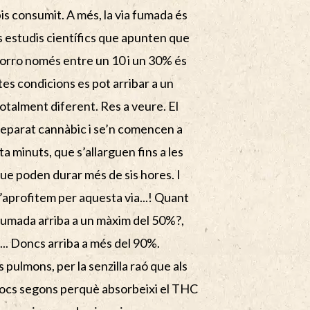
is consumit. A més, la via fumada és
s estudis científics que apunten que
porro només entre un 10 i un 30% és
tes condicions es pot arribar a un
totalment diferent. Res a veure. El
reparat cannàbic i se’n comencen a
a minuts, que s’allarguen fins a les
ue poden durar més de sis hores. I
m l’aprofitem per aquesta via...! Quant
a fumada arriba a un màxim del 50%?,
.. Doncs arriba a més del 90%.
 pulmons, per la senzilla raó que als
pocs segons perquè absorbeixi el THC